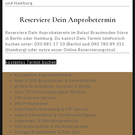
Reserviere Dein Anprobetermin
Reserviere Dein Anprobetermin im Balayi Brautmoden Store
in Berlin oder Hamburg. Du kannst Dein Termin telefonisch
buchen unter: 030 885 17 10 (Berlin) und 040 780 89 351
(Hamburg) oder nutze unser Online Reservierungstool.
kostenlos Termin buchen
Kostenlose Anprobetermine
über 4.000 Brautkleider & Abendkleider
größte Brautkleider Auswahl in Berlin
über 70 Hochzeitsdesigner Marken
24h Express-Service
alle Preisklassen
individuelle Betreuung & VIP Service
eigene Schneiderei & Sonderanfertigung
Lagerungs- & Reinigungsservice
Herrenausstatter & Hochzeitsanzüge
Vintage Brautkleider & Plus Size